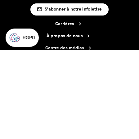
S'abonner à notre infolettre
Carrières
À propos de nous
Centre des médias
Adresse courriel copiée dans le presse-papier
CONTACTEZ-NOUS
02
h
32
à Montréal
© 2026 Montréal International. Tous droits réservés
Conditions d’utilisation
Préférences témoins