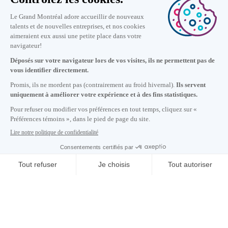
Nous joindre
+1 514 987-8191
Lundi au vendredi de 8h30 à 17h.
Écrivez-nous
S'abonner à notre infolettre
Carrières
À propos de nous
Centre des médias
Adresse courriel copiée dans le presse-papier
11
h
10