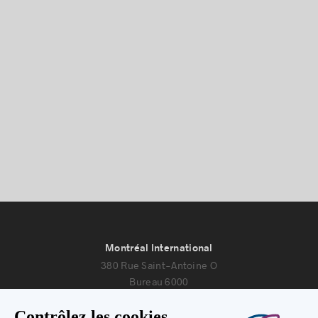
Histoires de réussite
Montréal International
380 Rue Saint-Antoine O
Bureau 6000
Montréal, Québec H2Y 3X7