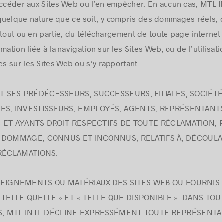
’accéder aux Sites Web ou l’en empêcher. En aucun cas, MTL 
lque nature que ce soit, y compris des dommages réels, di
tout ou en partie, du téléchargement de toute page internet o
mation liée à la navigation sur les Sites Web, ou de l’utilisa
 sur les Sites Web ou s’y rapportant.
T SES PRÉDÉCESSEURS, SUCCESSEURS, FILIALES, SOCIÉTÉS
ES, INVESTISSEURS, EMPLOYÉS, AGENTS, REPRÉSENTANTS
 ET AYANTS DROIT RESPECTIFS DE TOUTE RÉCLAMATION, P
T DOMMAGE, CONNUS ET INCONNUS, RELATIFS À, DÉCOUL
 RÉCLAMATIONS.
EIGNEMENTS OU MATÉRIAUX DES SITES WEB OU FOURNIS 
 TELLE QUELLE » ET « TELLE QUE DISPONIBLE ». DANS TO
ES, MTL INTL DÉCLINE EXPRESSÉMENT TOUTE REPRÉSENTA