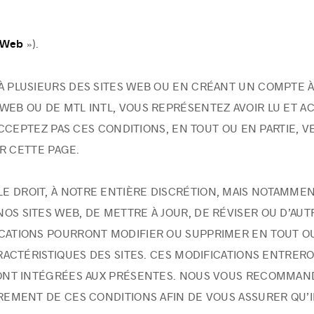
»).
 Web
À PLUSIEURS DES SITES WEB OU EN CRÉANT UN COMPTE À
WEB OU DE MTL INTL, VOUS REPRÉSENTEZ AVOIR LU ET 
CCEPTEZ PAS CES CONDITIONS, EN TOUT OU EN PARTIE, VE
ER CETTE PAGE.
E DROIT, À NOTRE ENTIÈRE DISCRÉTION, MAIS NOTAMMEN
OS SITES WEB, DE METTRE À JOUR, DE RÉVISER OU D’AU
ICATIONS POURRONT MODIFIER OU SUPPRIMER EN TOUT OU
RACTÉRISTIQUES DES SITES. CES MODIFICATIONS ENTRER
ONT INTÉGRÉES AUX PRÉSENTES. NOUS VOUS RECOMMA
MENT DE CES CONDITIONS AFIN DE VOUS ASSURER QU’IL