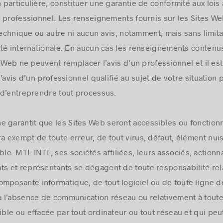
n particulière, constituer une garantie de conformité aux lois
n professionnel. Les renseignements fournis sur les Sites 
technique ou autre ni aucun avis, notamment, mais sans limita
té internationale. En aucun cas les renseignements contenu
 Web ne peuvent remplacer l’avis d’un professionnel et il es
’avis d’un professionnel qualifié au sujet de votre situation 
 d’entreprendre tout processus.
 garantit que les Sites Web seront accessibles ou fonctionn
ra exempt de toute erreur, de tout virus, défaut, élément nu
. MTL INTL, ses sociétés affiliées, leurs associés, actionna
ts et représentants se dégagent de toute responsabilité re
omposante informatique, de tout logiciel ou de toute ligne 
 à l’absence de communication réseau ou relativement à toute
le ou effacée par tout ordinateur ou tout réseau et qui peut