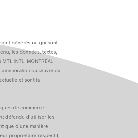
y sont générés ou qui sont
tenu, les données, textes,
lles MTL INTL, MONTRÉAL
te amélioration ou œuvre ou
ectuelle et sont la
arques de commerce
nt défendu d’utiliser les
nt que d’une manière
ur propriétaire respectif,