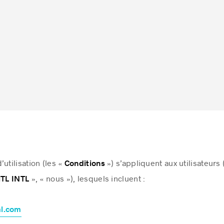
utilisation (les «
») s’appliquent aux utilisateurs
Conditions
», « nous »), lesquels incluent :
TL INTL
al.com