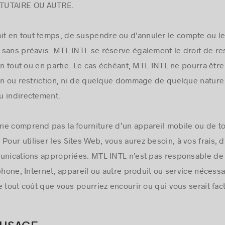
ATUTAIRE OU AUTRE.
it en tout temps, de suspendre ou d’annuler le compte ou le p
et sans préavis. MTL INTL se réserve également le droit de re
 en tout ou en partie. Le cas échéant, MTL INTL ne pourra êt
on ou restriction, ni de quelque dommage de quelque nature 
u indirectement.
b ne comprend pas la fourniture d’un appareil mobile ou de 
Pour utiliser les Sites Web, vous aurez besoin, à vos frais, d
unications appropriées. MTL INTL n’est pas responsable de l
phone, Internet, appareil ou autre produit ou service nécessair
 tout coût que vous pourriez encourir ou qui vous serait fact