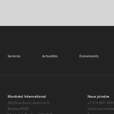
Services
Actualités
Événements
Montréal International
Nous joindre
380 Rue Saint-Antoine O
+1 514 987-819
Bureau 6000
Lundi au vendre