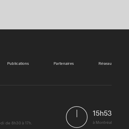
Publications
Partenaires
Réseau
15
h
53
1
à Montréal
di de 8h30 à 17h.