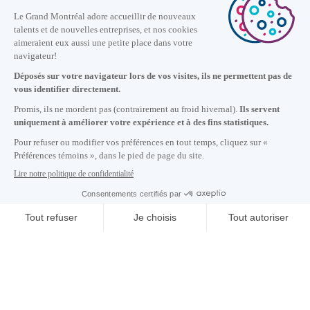
Nous joindre
+1 514 987-8191
Lundi au vendredi de 8h30 à 17h.
Écrivez-nous
S'abonner à notre infolettre
Carrières
À propos de nous
Centre des médias
Adresse courriel copiée dans le presse-papier
20
h
17
à Montréal