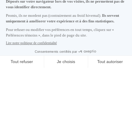
Lundi au vendredi de 8h30 à 17h.
Écrivez-nous
S'abonner à notre infolettre
Carrières
À propos de nous
Centre des médias
Adresse courriel copiée dans le presse-papier
05
h
58
à Montréal
© 2026 Montréal International. Tous droits réservés