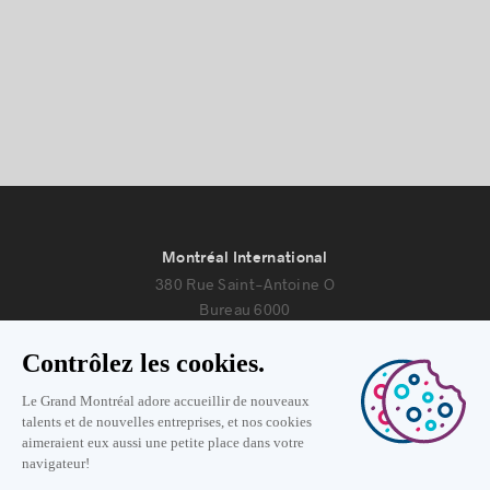
Montréal International
380 Rue Saint-Antoine O
Bureau 6000
Montréal, Québec H2Y 3X7
Nous joindre
+1 514 987-8191