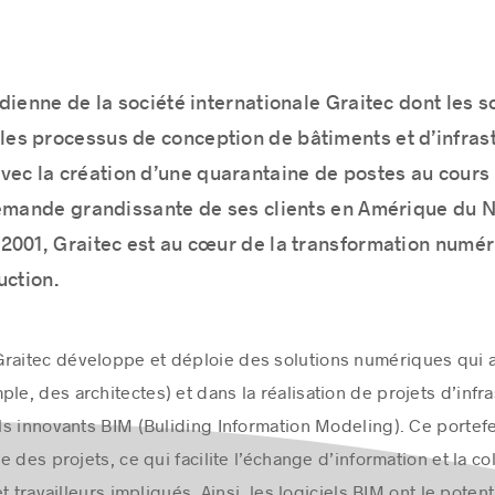
nadienne de la société internationale Graitec dont les 
les processus de conception de bâtiments et d’infrast
vec la création d’une quarantaine de postes au cours
emande grandissante de ses clients en Amérique du No
2001, Graitec est au cœur de la transformation numér
uction.
raitec développe et déploie des solutions numériques qui ai
le, des architectes) et dans la réalisation de projets d’infr
els innovants BIM (Buliding Information Modeling). Ce portefe
 des projets, ce qui facilite l’échange d’information et la co
 travailleurs impliqués. Ainsi, les logiciels BIM ont le potent