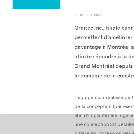
28 JUILLET 2021
Graitec Inc., filiale ca
permettent d’améliorer 
davantage à Montréal a
afin de répondre à la d
Grand Montréal depuis 
le domaine de la constr
L’équipe montréalaise de G
de la conception (par exemp
afin d’implanter les logici
une conception 3D détaillée
différents professionnels et