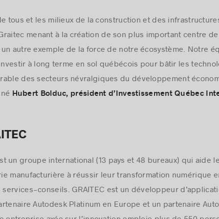
e de tous et les milieux de la construction et des infrastructur
Graitec menant à la création de son plus important centre 
st un autre exemple de la force de notre écosystème. Notre é
’investir à long terme en sol québécois pour bâtir les techno
rable des secteurs névralgiques du développement économiq
igné
Hubert Bolduc, président d’Investissement Québec Inte
AITEC
 un groupe international (13 pays et 48 bureaux) qui aide l
trie manufacturière à réussir leur transformation numérique e
es services-conseils. GRAITEC est un développeur d’applicat
artenaire Autodesk Platinum en Europe et un partenaire Au