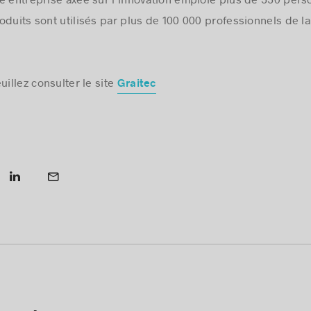
e entreprise axée sur l’innovation emploie plus de 550 per
oduits sont utilisés par plus de 100 000 professionnels de la
uillez consulter le site
Graitec