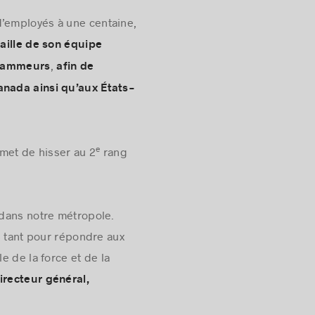
d’employés à une centaine,
taille de son équipe
,
ogrammeurs
afin de
anada ainsi qu’aux États-
e
rmet de hisser au 2
rang
 dans notre métropole.
 tant pour répondre aux
e de la force et de la
recteur général,