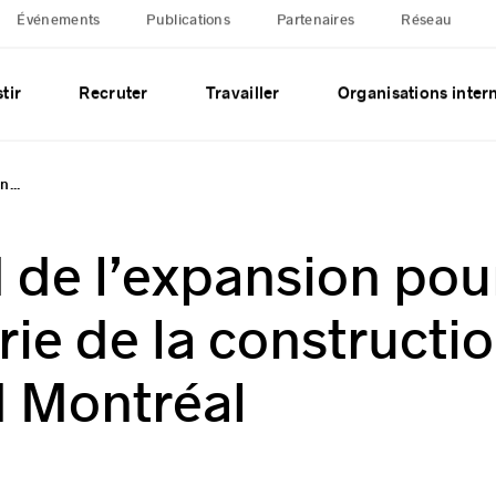
Événements
Publications
Partenaires
Réseau
tir
Recruter
Travailler
Organisations inter
n...
 de l’expansion pou
trie de la constructi
d Montréal