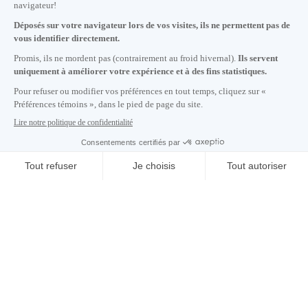
+1 514 987-8191
Lundi au vendredi de 8h30 à 17h.
Écrivez-nous
S'abonner à notre infolettre
Carrières
À propos de nous
Centre des médias
Adresse courriel copiée dans le presse-papier
02
h
47
à Montréal
© 2026 Montréal International. Tous droits réservés