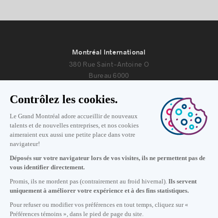
Montréal International
380 Rue Saint-Antoine O
Bureau 6000
Montréal, Québec H2Y 3X7
Nous joindre
+1 514 987-8191
Lundi au vendredi de 8h30 à 17h.
Écrivez-nous
S'abonner à notre infolettre