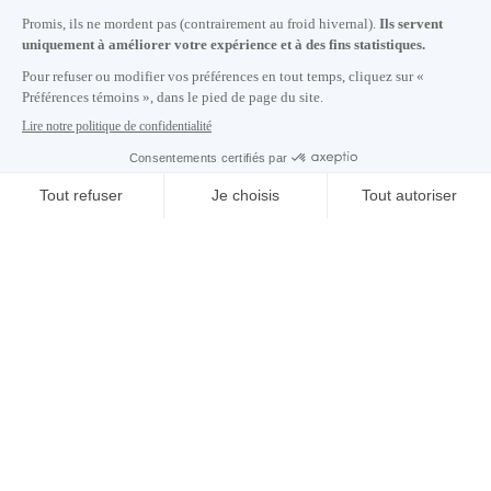
S'abonner à notre infolettre
Carrières
À propos de nous
Centre des médias
Adresse courriel copiée dans le presse-papier
08
h
14
à Montréal
© 2026 Montréal International. Tous droits réservés
Conditions d’utilisation