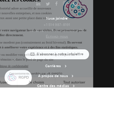
Nous joindre
+1 514 987-8191
Lundi au vendredi de 8h30 à 17h.
Écrivez-nous
S'abonner à notre infolettre
Carrières
À propos de nous
Centre des médias
Adresse courriel copiée dans le presse-papier
0
h
23