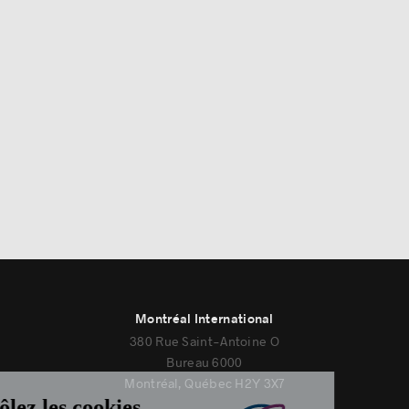
Histoires de réussite
Montréal International
380 Rue Saint-Antoine O
Bureau 6000
Montréal, Québec H2Y 3X7