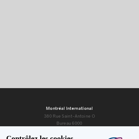
Histoires de réussite
Montréal International
380 Rue Saint-Antoine O
Bureau 6000
Montréal, Québec H2Y 3X7