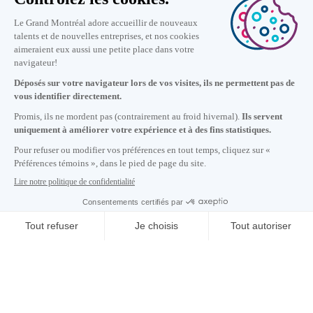
Nous joindre
+1 514 987-8191
Lundi au vendredi de 8h30 à 17h.
Écrivez-nous
S'abonner à notre infolettre
Carrières
À propos de nous
Centre des médias
Adresse courriel copiée dans le presse-papier
4
h
01