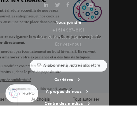
Nous joindre
+1 514 987-8191
Lundi au vendredi de 8h30 à 17h.
Écrivez-nous
S'abonner à notre infolettre
Carrières
À propos de nous
Centre des médias
Adresse courriel copiée dans le presse-papier
14
h
34