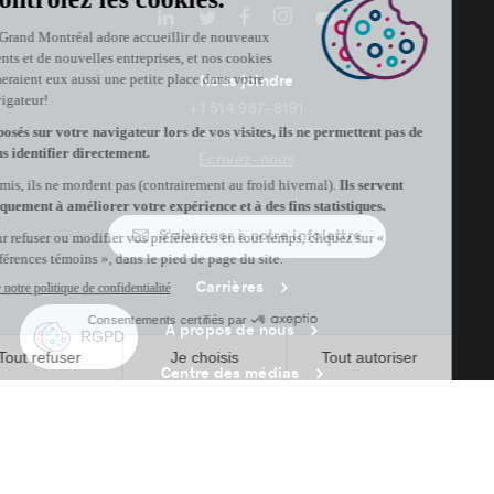
Nous joindre
+1 514 987-8191
Lundi au vendredi de 8h30 à 17h.
Écrivez-nous
S'abonner à notre infolettre
Carrières
À propos de nous
Centre des médias
Adresse courriel copiée dans le presse-papier
22
h
24