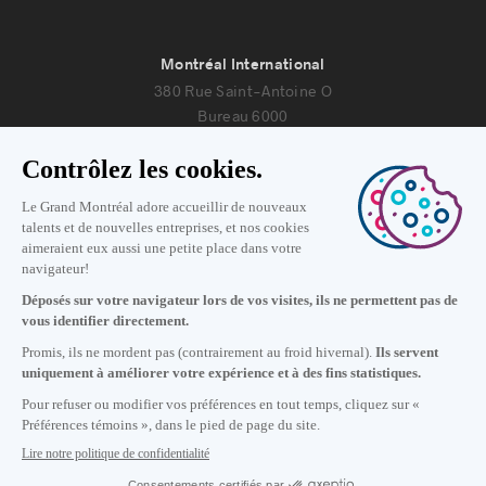
Montréal International
380 Rue Saint-Antoine O
Bureau 6000
Montréal, Québec H2Y 3X7
Nous joindre
+1 514 987-8191
Lundi au vendredi de 8h30 à 17h.
Écrivez-nous
S'abonner à notre infolettre
Carrières