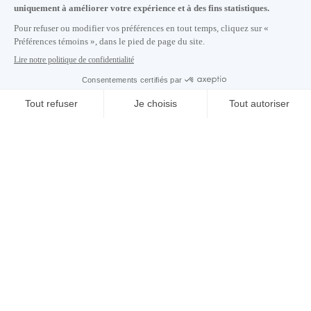
S'abonner à notre infolettre
Carrières
À propos de nous
Centre des médias
Adresse courriel copiée dans le presse-papier
09
h
11
à Montréal
© 2026 Montréal International. Tous droits réservés
Conditions d’utilisation
Préférences témoins