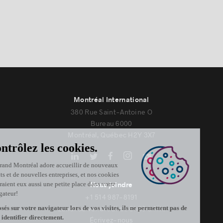
Montréal International
380 Rue Saint-Antoine O
Bureau 6000
Montréal, Québec H2Y 3X7
Nous joindre
+1 514 987-8191
Lundi au vendredi de 8h30 à 17h.
Écrivez-nous