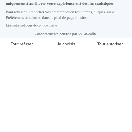
S'abonner à notre infolettre
Carrières
À propos de nous
Centre des médias
Adresse courriel copiée dans le presse-papier
12
h
31
à Montréal
© 2026 Montréal International. Tous droits réservés
Conditions d’utilisation
Préférences témoins