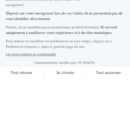
Nous joindre
+1 514 987-8191
Lundi au vendredi de 8h30 à 17h.
Écrivez-nous
S'abonner à notre infolettre
Carrières
À propos de nous
Centre des médias
Adresse courriel copiée dans le presse-papier
08
h
10
à Montréal