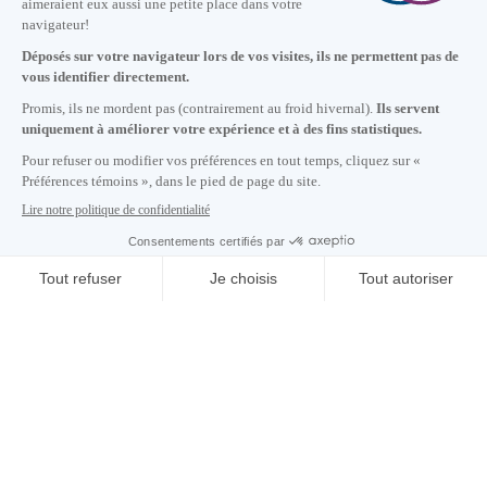
Nous joindre
+1 514 987-8191
Lundi au vendredi de 8h30 à 17h.
Écrivez-nous
S'abonner à notre infolettre
Carrières
À propos de nous
Centre des médias
Adresse courriel copiée dans le presse-papier
INFOLETTRE
17
h
12
à Montréal