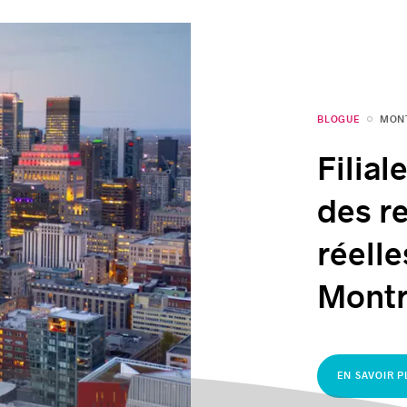
BLOGUE
MONT
Filial
des r
réelle
Montr
EN SAVOIR P