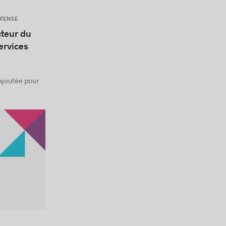
ÉFENSE
cteur du
ervices
 ajoutée pour