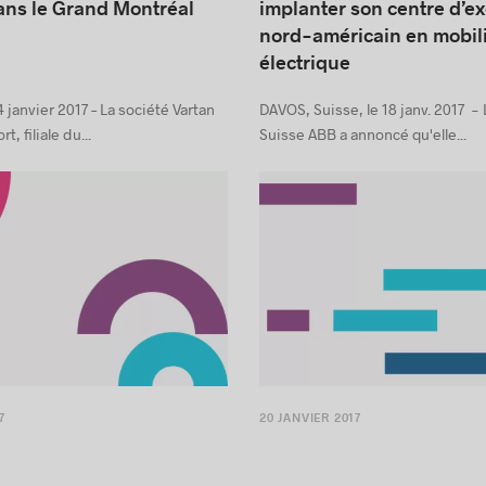
Vartan Aviation étend ses
ABB choisit Montréal pou
dans le Grand Montréal
implanter son centre d’e
nord-américain en mobil
électrique
4 janvier 2017 – La société Vartan
DAVOS, Suisse, le 18 janv. 2017 - 
, filiale du...
Suisse ABB a annoncé qu'elle...
7
20 JANVIER 2017