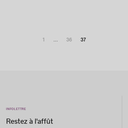
7
11 JANVIER 2017
1
…
36
37
INFOLETTRE