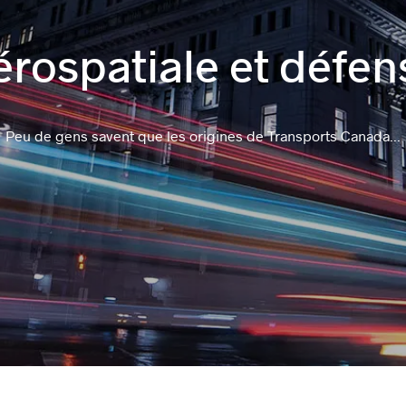
érospatiale et défen
Peu de gens savent que les origines de Transports Canada...