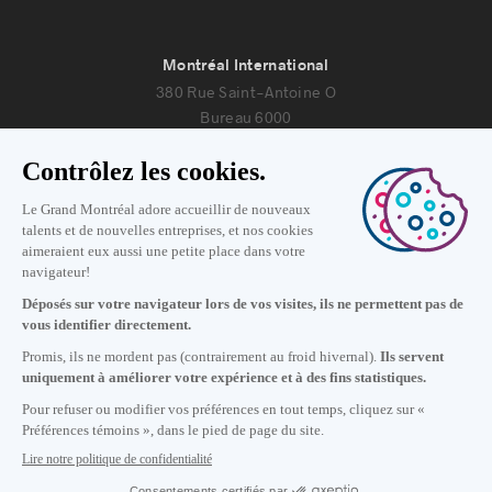
Montréal International
380 Rue Saint-Antoine O
Bureau 6000
Montréal, Québec H2Y 3X7
Nous joindre
+1 514 987-8191
Lundi au vendredi de 8h30 à 17h.
Écrivez-nous
S'abonner à notre infolettre
Carrières