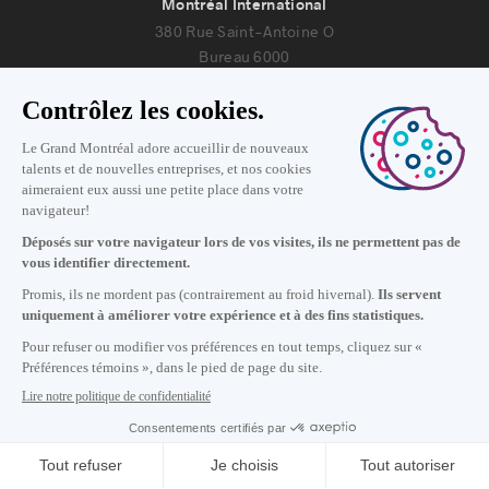
Montréal International
380 Rue Saint-Antoine O
Bureau 6000
Montréal, Québec H2Y 3X7
Nous joindre
+1 514 987-8191
Lundi au vendredi de 8h30 à 17h.
Écrivez-nous
S'abonner à notre infolettre
Carrières
À propos de nous
Centre des médias