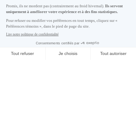
S'abonner à notre infolettre
Carrières
À propos de nous
Centre des médias
Adresse courriel copiée dans le presse-papier
RECEVEZ NOS DERNIÈRES NOUVELLES
18
h
43
à Montréal
© 2026 Montréal International. Tous droits réservés
Conditions d’utilisation