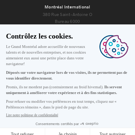
Montréal International
380 Rue Saint-Antoine O
Bureau 6000
Montréal, Québec H2Y 3X7
Nous joindre
+1 514 987-8191
Lundi au vendredi de 8h30 à 17h.
Écrivez-nous
S'abonner à notre infolettre
Carrières
À propos de nous