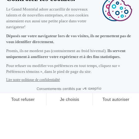
Nous joindre
+1 514 987-8191
Lundi au vendredi de 8h30 à 17h.
Écrivez-nous
S'abonner à notre infolettre
Carrières
À propos de nous
Centre des médias
Adresse courriel copiée dans le presse-papier
03
h
31
à Montréal