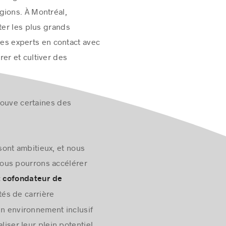
enseignements sur le
gions. À Montréal,
ter les plus grands
ces experts en contact avec
rer et cultiver des
trouve certaines des
sont ambitieux, et nous
nous pourrons accélérer
t cofondateur de
és de carrière
un environnement inclusif