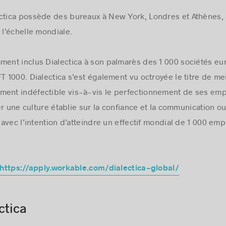
ectica possède des bureaux à New York, Londres et Athènes,
l’échelle mondiale.
ent inclus Dialectica à son palmarès des 1 000 sociétés e
FT 1000. Dialectica s’est également vu octroyée le titre de m
ment indéfectible vis-à-vis le perfectionnement de ses e
er une culture établie sur la confiance et la communication o
avec l’intention d’atteindre un effectif mondial de 1 000 em
https://apply.workable.com/dialectica-global/
ctica