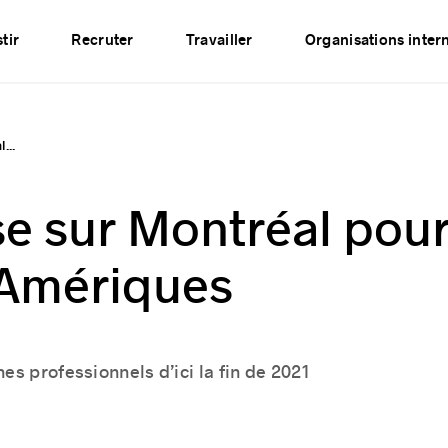
Événements
Publications
Partenaires
Réseau
tir
Recruter
Travailler
Organisations inter
...
se sur Montréal pou
 Amériques
s professionnels d’ici la fin de 2021