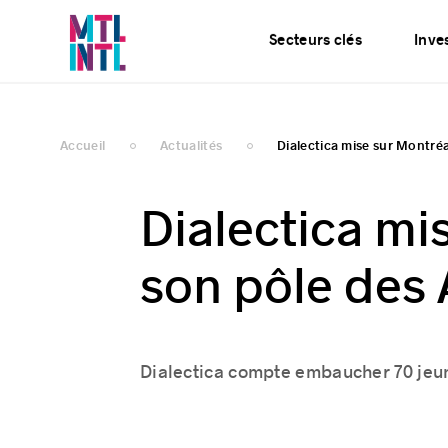
Services
Actualités
Secteurs clés
Inves
Accueil
Actualités
Dialectica mise sur Montréal
Dialectica mi
son pôle des
Dialectica compte embaucher 70 jeune