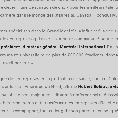
t positif et dans lequel tous les employés sont appelés à réal
e devenir une destination de choix pour les meilleurs talent
 carrière dans le monde des affaires au Canada », conclut M.
lents spécialisés dans le Grand Montréal a influencé la décis
les entreprises qui misent sur notre communauté pour étendr
En ch
président-directeur général, Montréal International.
ommunauté universitaire de plus de 200 000 étudiants, dont 
travail porteur. »
que des entreprises en importante croissance, comme Dialect
 aventure en Amérique du Nord, affirme
Hubert Bolduc, pré
investissement majeur contribuera à renforcer notre écosy
bien rémunérés et à transformer les entreprises d’ici et d’ai
pour l’accompagner, tout au long de son parcours en sol qué