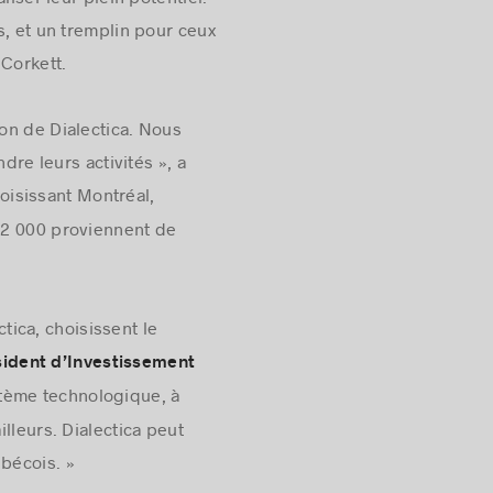
iser leur plein potentiel.
s, et un tremplin pour ceux
 Corkett.
ion de Dialectica. Nous
e leurs activités », a
oisissant Montréal,
42 000 proviennent de
ica, choisissent le
sident d’Investissement
stème technologique, à
lleurs. Dialectica peut
bécois. »