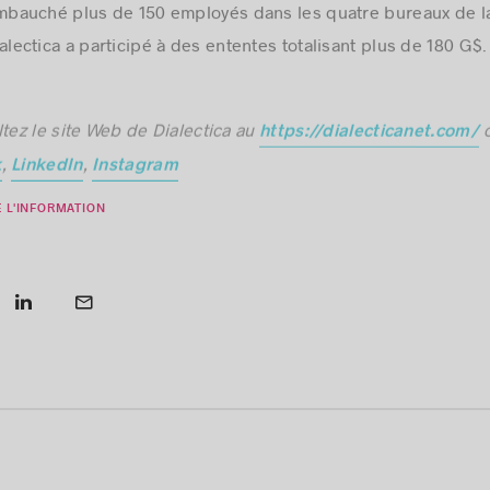
a société compte plus de 340 professionnels chevronnés.
embauché plus de 150 employés dans les quatre bureaux de la
alectica a participé à des ententes totalisant plus de 180 G$.
ltez le site Web de Dialectica au
o
https://dialecticanet.com/
,
,
k
LinkedIn
Instagram
 L'INFORMATION