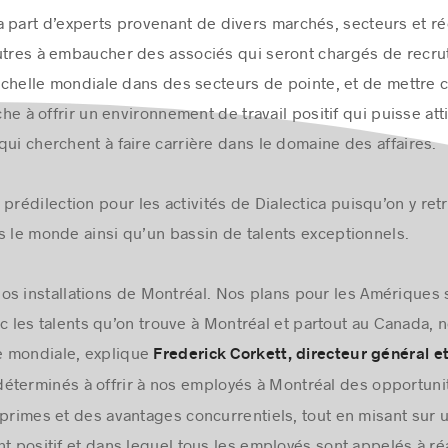
ntier en les aidant à recueillir de l’information et autres r
 part d’experts provenant de divers marchés, secteurs et ré
utres à embaucher des associés qui seront chargés de recru
l’échelle mondiale dans des secteurs de pointe, et de mettre 
che à offrir un environnement de travail positif qui puisse atti
qui cherchent à faire carrière dans le domaine des affaires.
prédilection pour les activités de Dialectica puisqu’on y re
s le monde ainsi qu’un bassin de talents exceptionnels.
s installations de Montréal. Nos plans pour les Amériques 
les talents qu’on trouve à Montréal et partout au Canada, 
le mondiale, explique
Frederick Corkett, directeur général e
erminés à offrir à nos employés à Montréal des opportunit
 primes et des avantages concurrentiels, tout en misant sur 