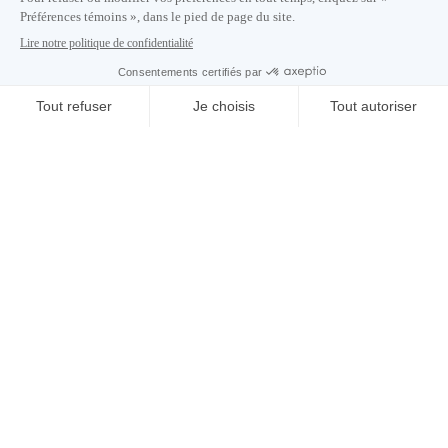
Carrières
À propos de nous
Centre des médias
Adresse courriel copiée dans le presse-papier
14
h
26
à Montréal
© 2026 Montréal International. Tous droits réservés
Conditions d’utilisation
Préférences témoins
Politique de vie privée