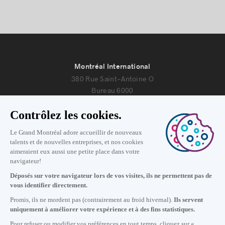
Montréal International
380 Rue Saint-Antoine O
Bureau 6000
Montréal, Québec H2Y 3X7
Nous joindre
+1 514 987-8191
Lundi au vendredi de 8h30 à 17h.
Écrivez-nous
S'abonner à notre infolettre