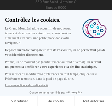
380 Rue Saint-Antoine O
Bureau 6000
Montréal, Québec H2Y 3X7
Nous joindre
+1 514 987-8191
Lundi au vendredi de 8h30 à 17h.
Écrivez-nous
S'abonner à notre infolettre
Carrières
À propos de nous
Centre des médias