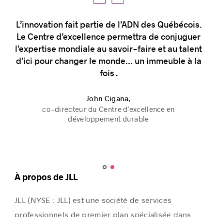
L’innovation fait partie de l’ADN des Québécois.
Le Centre d’excellence permettra de conjuguer
l’expertise mondiale au savoir-faire et au talent
d’ici pour changer le monde… un immeuble à la
fois .
John Cigana,
John Cigana,
co-directeur du Centre d’excellence en
co-directeur du Centre d’excellence en
Hugues Delmaire,
Hugues Delmaire,
développement durable
développement durable
co-directeur du Centre d’excellence en
co-directeur du Centre d’excellence en
développement durable
développement durable
À propos de JLL
JLL (NYSE : JLL) est une société de services
professionnels de premier plan spécialisée dans