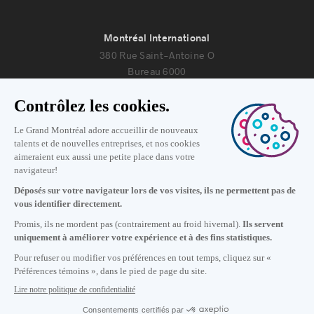
Montréal International
380 Rue Saint-Antoine O
Bureau 6000
Montréal, Québec H2Y 3X7
Nous joindre
+1 514 987-8191
Lundi au vendredi de 8h30 à 17h.
Écrivez-nous
S'abonner à notre infolettre
Carrières