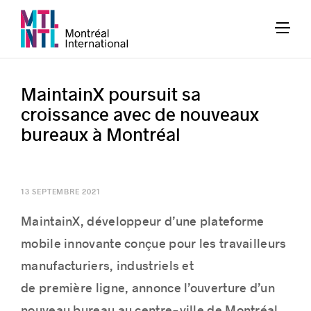
MaintainX poursuit sa
croissance avec de nouveaux
bureaux à Montréal
13 SEPTEMBRE 2021
MaintainX,
développeur d’une
plateforme
mobile innovante
conçue
pour les travailleurs
manufacturie
rs,
industriels et
de
première
ligne,
annonce l’ouver
ture d’un