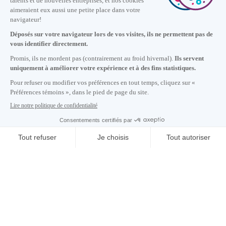
Nous joindre
+1 514 987-8191
Lundi au vendredi de 8h30 à 17h.
Écrivez-nous
S'abonner à notre infolettre
Carrières
À propos de nous
Centre des médias
Adresse courriel copiée dans le presse-papier
01
h
46
à Montréal