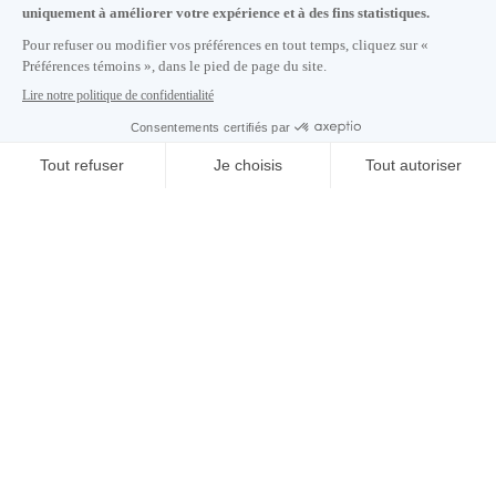
S'abonner à notre infolettre
Carrières
À propos de nous
Centre des médias
Adresse courriel copiée dans le presse-papier
10
h
44
à Montréal
© 2026 Montréal International. Tous droits réservés
Conditions d’utilisation
Préférences témoins