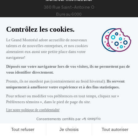
380 Rue Saint-Antoine O
Bureau 6000
Montréal, Québec H2Y 3X7
Nous joindre
+1 514 987-8191
Lundi au vendredi de 8h30 à 17h.
Écrivez-nous
S'abonner à notre infolettre
Carrières
À propos de nous
Centre des médias