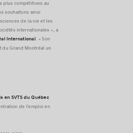
s plus compétitives au
us souhaitons ainsi
sciences de la vie et les
ciétés internationales », a
. « Son
al International
font du Grand Montréal un
is en SVTS du Québec
tration de l’emploi en