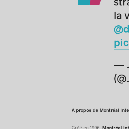
str
la 
@d
pic
— 
(@
À propos de Montréal Inte
Créé en 1996,
Montréal In