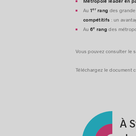
Métropole leader en p
Au
des grande
er
1
rang
: un avant
compétitifs
Au
des métropo
e
6
rang
Vous pouvez consulter le 
Téléchargez le document 
À S