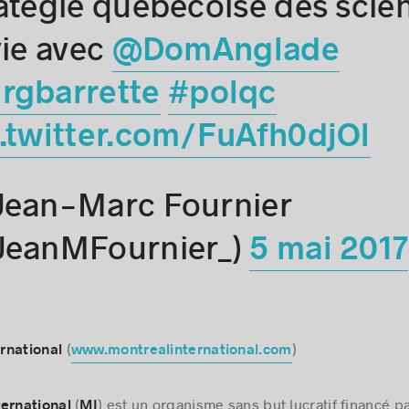
atégie québécoise des scie
vie avec
@DomAnglade
rgbarrette
#polqc
.twitter.com/FuAfh0djOl
Jean-Marc Fournier
JeanMFournier_)
5 mai 2017
(
)
rnational
www.montrealinternational.com
(
) est un organisme sans but lucratif financé pa
ternational
MI