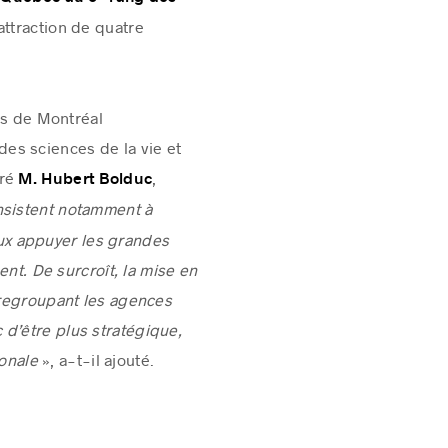
attraction de quatre
tés de Montréal
es sciences de la vie et
ré
,
M. Hubert Bolduc
nsistent notamment à
ieux appuyer les grandes
nt. De surcroît, la mise en
 regroupant les agences
d’être plus stratégique,
ionale
», a-t-il ajouté.