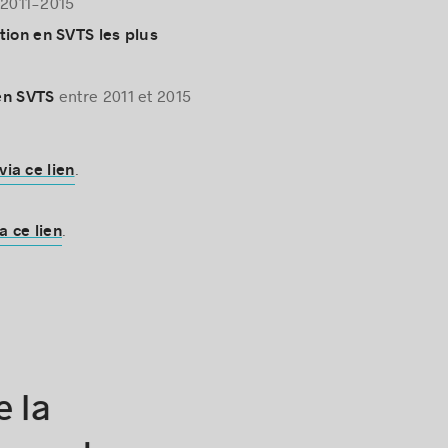
 2011-2015
tion en SVTS les plus
entre 2011 et 2015
en SVTS
.
via ce lien
.
ia ce lien
 la