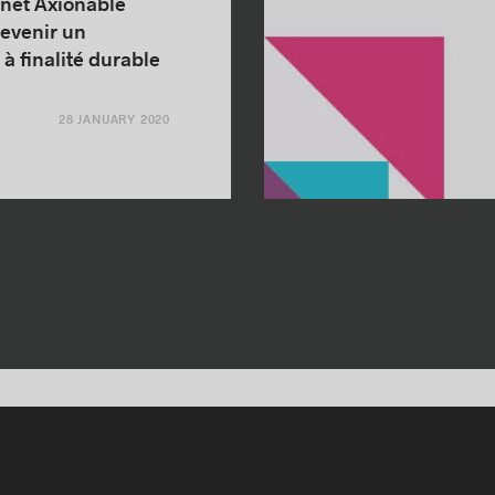
net Axionable
devenir un
 à finalité durable
28 JANUARY 2020