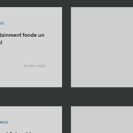
CE)
ainment fonde un
l
29 MAY 2020
ANCE)