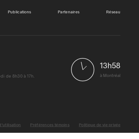
Publications
Partenaires
Réseau
13
h
58
1
à Montréal
di de 8h30 à 17h.
’utilisation
Préférences témoins
Politique de vie privée