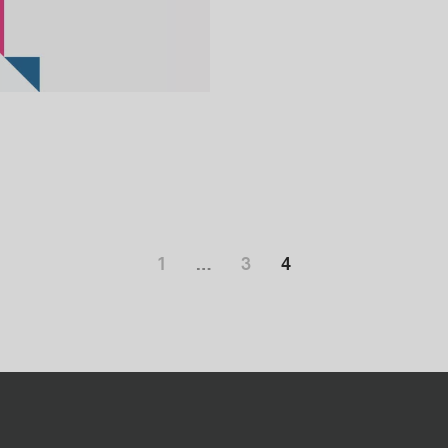
1
…
3
4