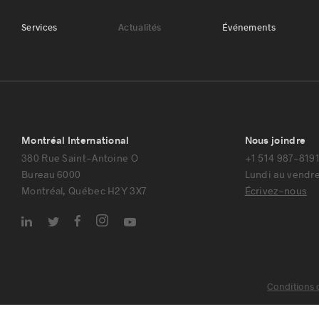
Services
Actualités
Événements
Montréal International
Nous joindre
380 Rue Saint-Antoine O
+1 514 987-819
Bureau 6000
Lundi au vendre
Montréal, Québec H2Y 3X7
Écrivez-nous
Conditions d