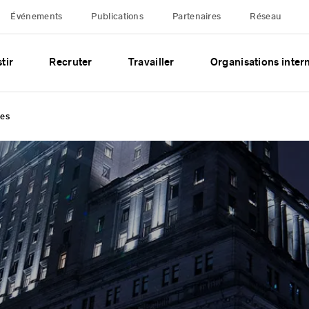
Événements
Publications
Partenaires
Réseau
tir
Recruter
Travailler
Organisations inter
les