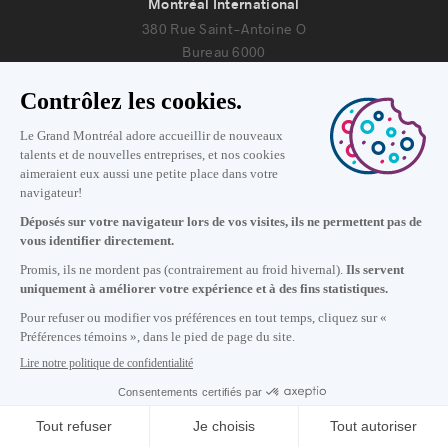
Montréal International
380 Rue Saint-Antoine O
Bureau 6000
Montréal, Québec H2Y 3X7
Nous joindre
+1 514 987-8191
Lundi au vendredi de 8h30 à 17h.
Écrivez-nous
S'abonner à notre infolettre
Carrières
À propos de nous
Centre des médias