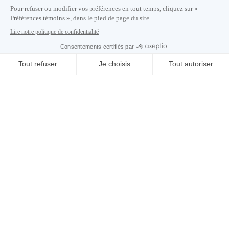
S'abonner à notre infolettre
Carrières
À propos de nous
Centre des médias
Adresse courriel copiée dans le presse-papier
02
h
56
à Montréal
© 2026 Montréal International. Tous droits réservés
Conditions d’utilisation
Préférences témoins
Politique de vie privée