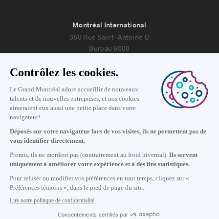
Montréal International
380 Rue Saint-Antoine O
Bureau 6000
Montréal, Québec H2Y 3X7
Nous joindre
+1 514 987-8191
Lundi au vendredi de 8h30 à 17h.
Écrivez-nous
S'abonner à notre infolettre
Carrières