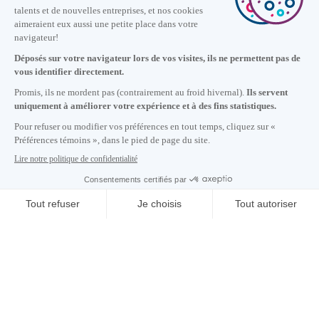
Nous joindre
+1 514 987-8191
Lundi au vendredi de 8h30 à 17h.
Écrivez-nous
S'abonner à notre infolettre
Carrières
À propos de nous
Centre des médias
Adresse courriel copiée dans le presse-papier
05
h
39
à Montréal