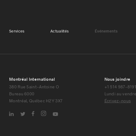
Services
Actualités
Événements
Montréal International
Nous joindre
380 Rue Saint-Antoine O
+1 514 987-819
Bureau 6000
Lundi au vendre
Montréal, Québec H2Y 3X7
Écrivez-nous