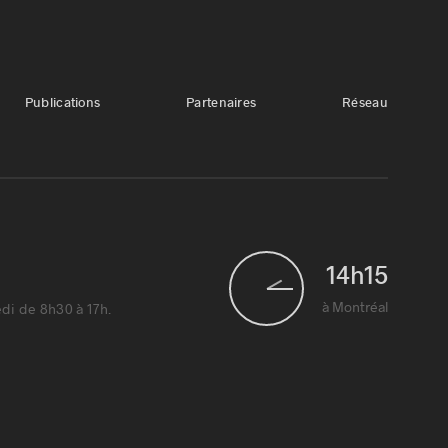
Publications
Partenaires
Réseau
14
h
15
1
à Montréal
di de 8h30 à 17h.