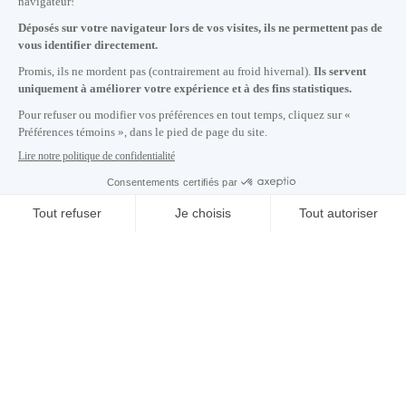
+1 514 987-8191
Lundi au vendredi de 8h30 à 17h.
Écrivez-nous
S'abonner à notre infolettre
Carrières
À propos de nous
Centre des médias
Adresse courriel copiée dans le presse-papier
CONTACTEZ-NOUS
21
h
35
à Montréal
© 2026 Montréal International. Tous droits réservés