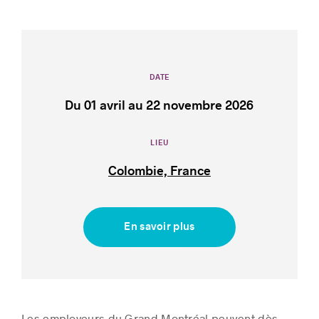
Histoires de réussite
DATE
Du 01 avril au 22 novembre 2026
LIEU
Colombie, France
En savoir plus
Les employeurs du Grand Montréal peuvent dès