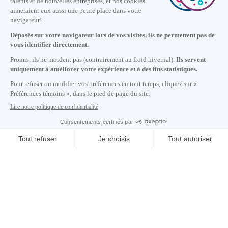
Nous joindre
+1 514 987-8191
Lundi au vendredi de 8h30 à 17h.
Écrivez-nous
S'abonner à notre infolettre
Carrières
À propos de nous
Centre des médias
Adresse courriel copiée dans le presse-papier
CONTACTEZ-NOUS
17
h
42
à Montréal