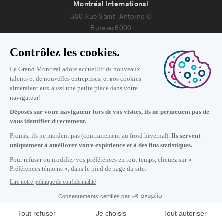
Montréal International
380 Rue Saint-Antoine O
Bureau 6000
Montréal, Québec H2Y 3X7
Nous joindre
+1 514 987-8191
Lundi au vendredi de 8h30 à 17h.
Écrivez-nous
S'abonner à notre infolettre
Carrières
À propos de nous
Centre des médias