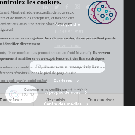
Nous joindre
+1 514 987-8191
Lundi au vendredi de 8h30 à 17h.
Écrivez-nous
S'abonner à notre infolettre
Carrières
À propos de nous
Centre des médias
Adresse courriel copiée dans le presse-papier
02
h
48