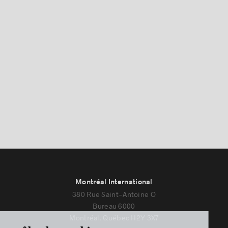
Montréal International
380 Rue Saint-Antoine O
Bureau 6000
Montréal, Québec H2Y 3X7