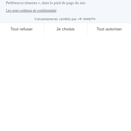
Carrières
À propos de nous
Centre des médias
Adresse courriel copiée dans le presse-papier
13
h
38
à Montréal
© 2026 Montréal International. Tous droits réservés
Conditions d’utilisation
Préférences témoins
Politique de vie privée