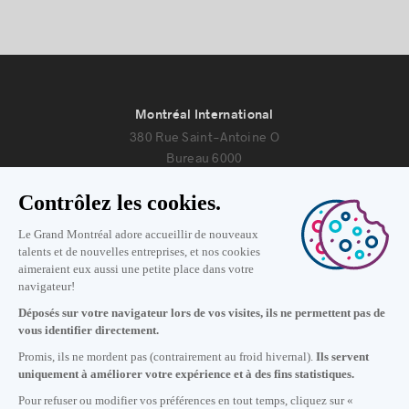
Montréal International
380 Rue Saint-Antoine O
Bureau 6000
Montréal, Québec H2Y 3X7
Nous joindre
+1 514 987-8191
Lundi au vendredi de 8h30 à 17h.
Écrivez-nous
S'abonner à notre infolettre