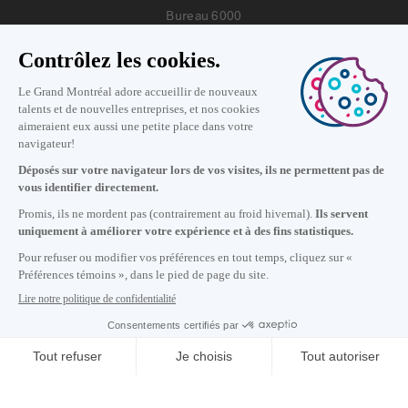
Bureau 6000
Montréal, Québec H2Y 3X7
Nous joindre
+1 514 987-8191
Lundi au vendredi de 8h30 à 17h.
Écrivez-nous
S'abonner à notre infolettre
Carrières
À propos de nous
Centre des médias
Adresse courriel copiée dans le presse-papier