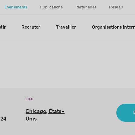
Événements
Publications
Partenaires
Réseau
tir
Recruter
Travailler
Organisations inter
LIEU
Chicago, États-
024
Unis