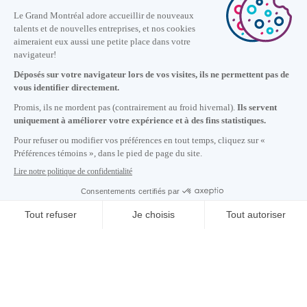
Nous joindre
+1 514 987-8191
Lundi au vendredi de 8h30 à 17h.
Écrivez-nous
S'abonner à notre infolettre
Carrières
À propos de nous
Centre des médias
Adresse courriel copiée dans le presse-papier
11
h
48
à Montréal