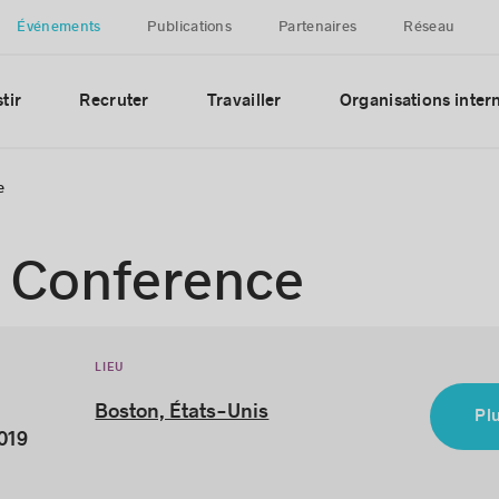
Événements
Publications
Partenaires
Réseau
tir
Recruter
Travailler
Organisations inter
e
 Conference
LIEU
Boston, États-Unis
Pl
019